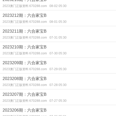
2023澳门正版资料 670288.com
08-02 05:30
2023212期：六合家宝B
2023澳门正版资料 670288.com
08-01 05:30
2023211期：六合家宝B
2023澳门正版资料 670288.com
07-31 05:30
2023210期：六合家宝B
2023澳门正版资料 670288.com
07-30 05:30
2023209期：六合家宝B
2023澳门正版资料 670288.com
07-29 05:30
2023208期：六合家宝B
2023澳门正版资料 670288.com
07-28 05:30
2023207期：六合家宝B
2023澳门正版资料 670288.com
07-27 05:30
2023206期：六合家宝B