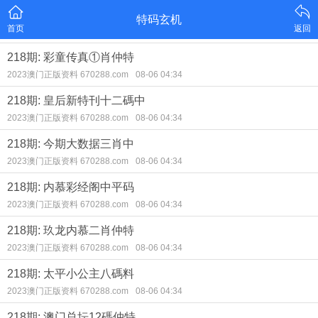
特码玄机
首页
返回
218期: 彩童传真①肖仲特
2023澳门正版资料 670288.com
08-06 04:34
218期: 皇后新特刊十二碼中
2023澳门正版资料 670288.com
08-06 04:34
218期: 今期大数据三肖中
2023澳门正版资料 670288.com
08-06 04:34
218期: 内慕彩经阁中平码
2023澳门正版资料 670288.com
08-06 04:34
218期: 玖龙内慕二肖仲特
2023澳门正版资料 670288.com
08-06 04:34
218期: 太平小公主八碼料
2023澳门正版资料 670288.com
08-06 04:34
218期: 澳门总坛12碼仲特