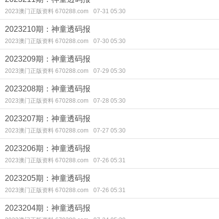
2023澳门正版资料 670288.com
07-31 05:30
2023210期：神童透码报
2023澳门正版资料 670288.com
07-30 05:30
2023209期：神童透码报
2023澳门正版资料 670288.com
07-29 05:30
2023208期：神童透码报
2023澳门正版资料 670288.com
07-28 05:30
2023207期：神童透码报
2023澳门正版资料 670288.com
07-27 05:30
2023206期：神童透码报
2023澳门正版资料 670288.com
07-26 05:31
2023205期：神童透码报
2023澳门正版资料 670288.com
07-26 05:31
2023204期：神童透码报