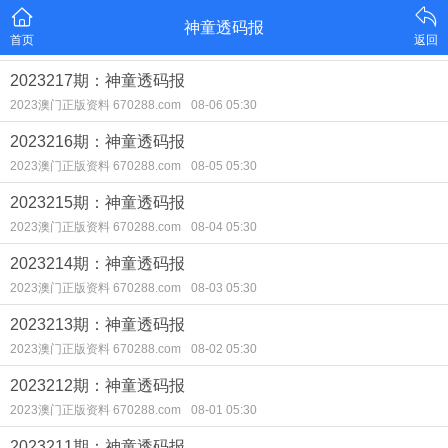
神童透码报
首页
返回
2023217期：神童透码报
2023澳门正版资料 670288.com
08-06 05:30
2023216期：神童透码报
2023澳门正版资料 670288.com
08-05 05:30
2023215期：神童透码报
2023澳门正版资料 670288.com
08-04 05:30
2023214期：神童透码报
2023澳门正版资料 670288.com
08-03 05:30
2023213期：神童透码报
2023澳门正版资料 670288.com
08-02 05:30
2023212期：神童透码报
2023澳门正版资料 670288.com
08-01 05:30
2023211期：神童透码报