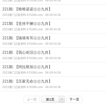
2023澳门正版资料 670288.com
08-09 04:36
221期: 【唯唯诺诺㊣㊣九肖】
2023澳门正版资料 670288.com
08-09 04:36
221期: 【坚持不懈㊣㊣九肖】
2023澳门正版资料 670288.com
08-09 04:36
221期: 【隔墙有耳㊣㊣九肖】
2023澳门正版资料 670288.com
08-09 04:36
221期: 【我心依旧㊣㊣九肖】
2023澳门正版资料 670288.com
08-09 04:36
221期: 【阿拉斯加㊣㊣九肖】
2023澳门正版资料 670288.com
08-09 04:36
221期: 【庄家无命㊣㊣九肖】
2023澳门正版资料 670288.com
08-09 04:36
上一页
第1页
下一页